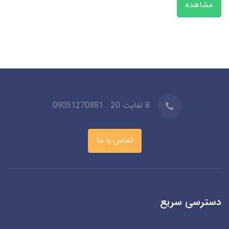
مشاهده
8 لغایت 20
09051270881
تماس با ما
دسترسی سریع