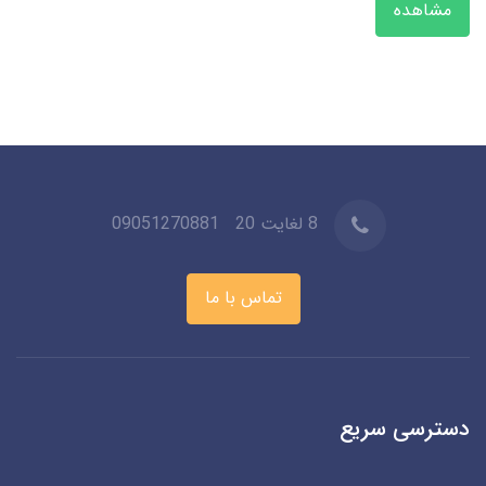
مشاهده
8 لغایت 20
09051270881
تماس با ما
دسترسی سریع