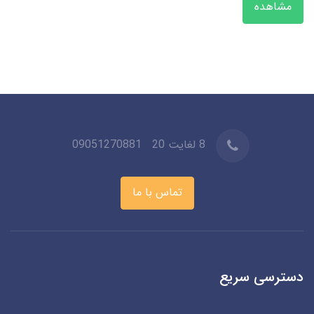
مشاهده
8 لغایت 20
09051270881
تماس با ما
دسترسی سریع