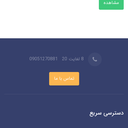
مشاهده
8 لغایت 20
09051270881
تماس با ما
دسترسی سریع