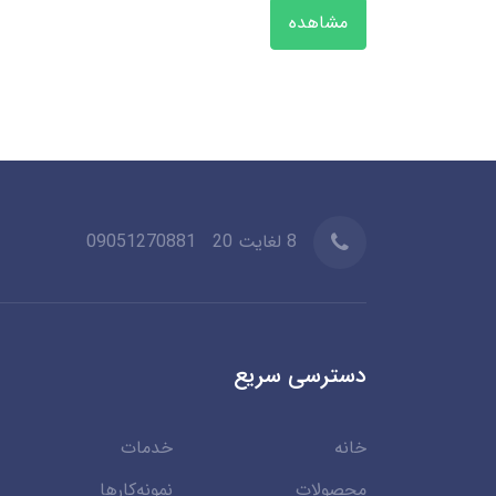
مشاهده
8 لغایت 20
09051270881
دسترسی سریع
خانه
خدمات
محصولات
نمونه‌کارها