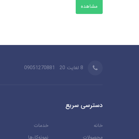
مشاهده
8 لغایت 20
09051270881
دسترسی سریع
خانه
خدمات
محصولات
نمونه‌کارها